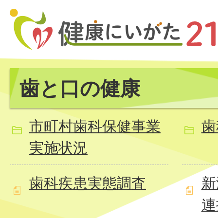
歯と口の健康
市町村歯科保健事業
歯
実施状況
歯科疾患実態調査
新
連