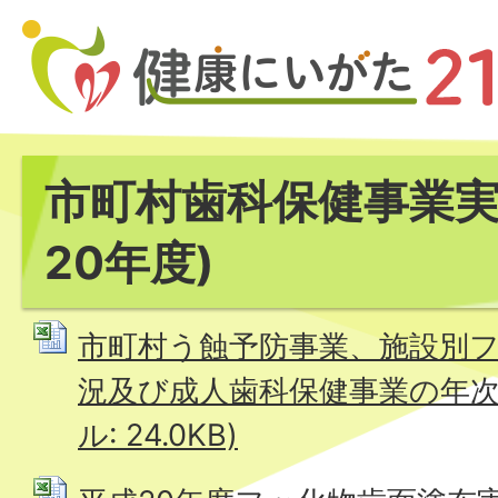
市町村歯科保健事業実
20年度)
市町村う蝕予防事業、施設別
況及び成人歯科保健事業の年次推移
ル: 24.0KB)