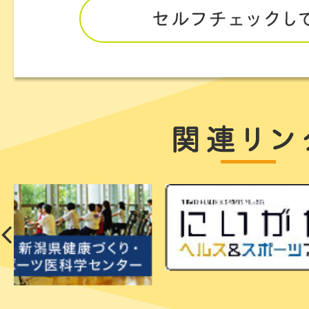
セ
ル
フ
チ
ェ
ッ
ク
し
て
み
る