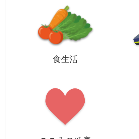
探
す
食生活