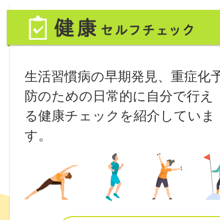
健
康
セ
生活習慣病の早期発見、重症化
ル
防のための日常的に自分で行え
フ
る健康チェックを紹介していま
チ
す。
ェ
ッ
ク