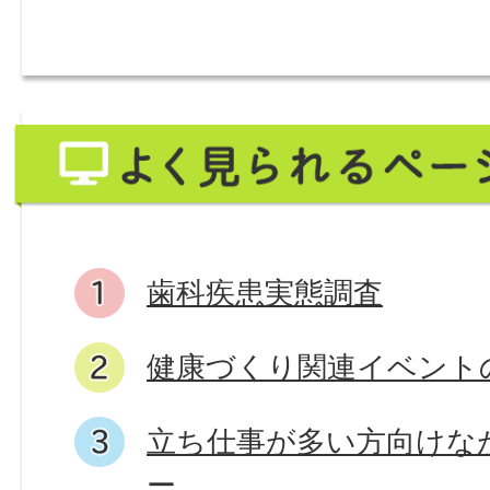
ら
探
す
よ
く
見
ら
歯科疾患実態調査
れ
健康づくり関連イベント
る
ペ
立ち仕事が多い方向けな
ー
ー