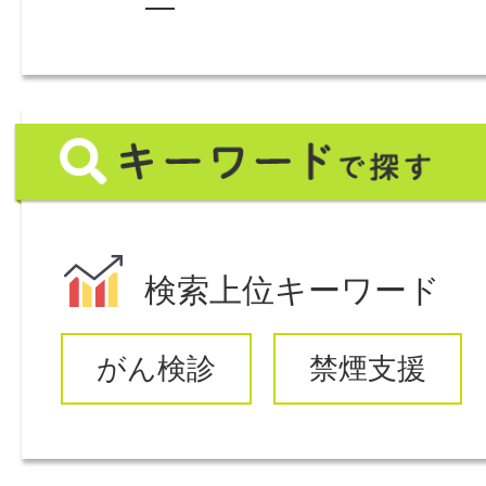
ジ
か
ら
キ
探
ー
す
ワ
ー
検索上位キーワード
ド
がん検診
禁煙支援
で
探
す