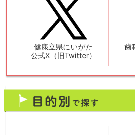
健康立県にいがた
歯
公式X（旧Twitter）
目
的
別
で