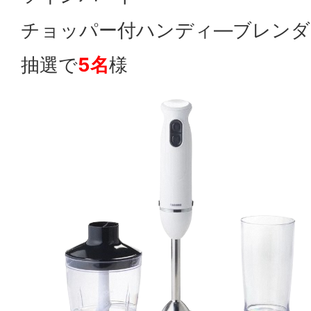
チョッパー付ハンディ―ブレンダ
抽選で
5名
様