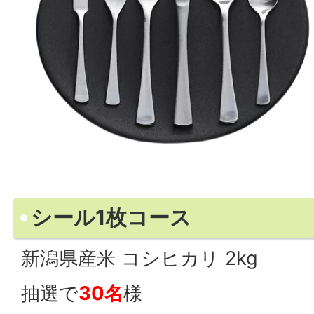
シール1枚コース
新潟県産米 コシヒカリ 2kg
抽選で
30名
様