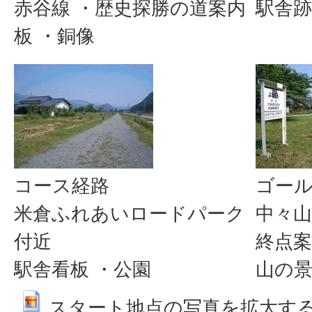
赤谷線 ・歴史探勝の道案内
駅舎跡
板 ・銅像
コース経路
ゴー
米倉ふれあいロードパーク
中々山
付近
終点案
駅舎看板 ・公園
山の
スタート地点の写真を拡大する (JP