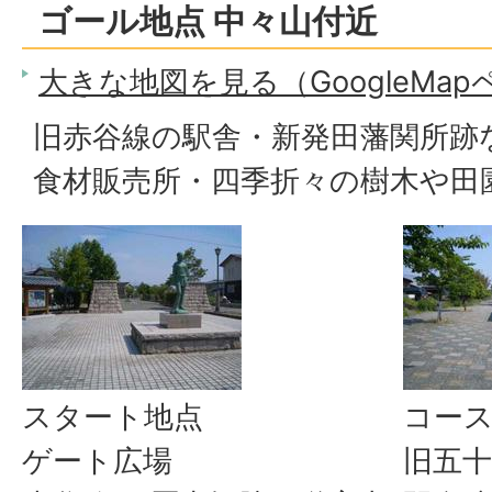
ゴール地点 中々山付近
大きな地図を見る（GoogleMa
旧赤谷線の駅舎・新発田藩関所跡
食材販売所・四季折々の樹木や田
スタート地点
コー
ゲート広場
旧五十