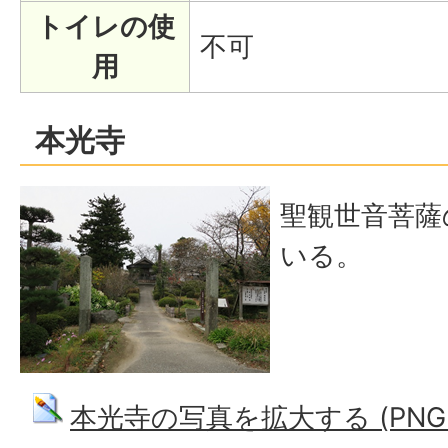
トイレの使
不可
用
本光寺
聖観世音菩薩
いる。
本光寺の写真を拡大する (PNG: 8