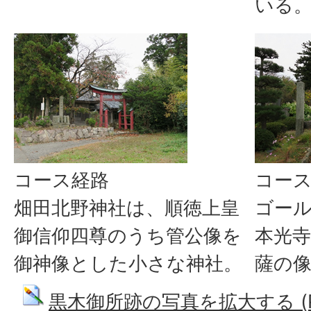
いる
コース経路
コー
畑田北野神社は、順徳上皇
ゴー
御信仰四尊のうち管公像を
本光
御神像とした小さな神社。
薩の
黒木御所跡の写真を拡大する (PNG