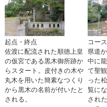
起点・終点
コー
佐渡に配流された順徳上皇
県道
の仮宮である黒木御所跡か
中に
らスタート。皮付きの木や
て聖
丸木を用いた簡素なつくり
った
から黒木の名前が付いたと
覧に
される。
され