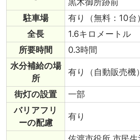
黒木御所跡前
駐車場
有り（無料：10台
全長
1.6キロメートル
所要時間
0.3時間
水分補給の場
有り（自動販売機
所
街灯の設置
一部
バリアフリ
有り
ーの配慮
佐渡市役所 市民生