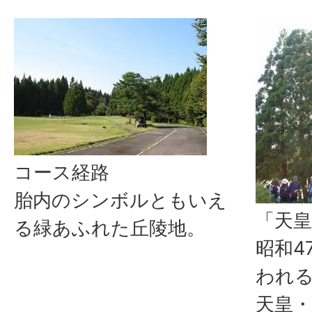
コース経路
胎内のシンボルともいえ
「天
る緑あふれた丘陵地。
昭和4
われ
天皇