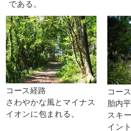
である。
コース経路
コー
さわやかな風とマイナス
胎内
イオンに包まれる。
スキ
イン