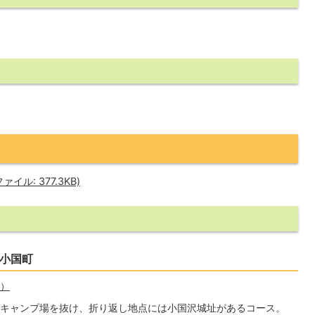
イル: 377.3KB)
市小国町
へ）
キャンプ場を抜け、折り返し地点には小国沢城址があるコース。