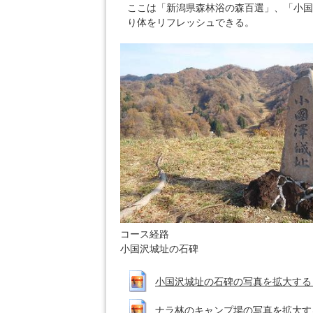
ここは「新潟県森林浴の森百選」、「小国
り体をリフレッシュできる。
コース経路
小国沢城址の石碑
小国沢城址の石碑の写真を拡大する (JPE
ナラ林のキャンプ場の写真を拡大する (J