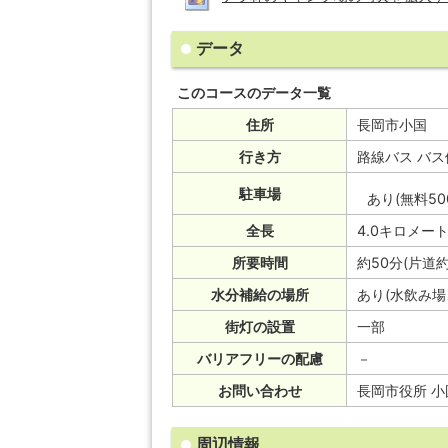
データ
このコースのデータ一覧
住所
長岡市小国
行き方
路線バス バス
駐車場
あり(無料50
全長
4.0キロメート
所要時間
約50分(片道約
水分補給の場所
あり(水飲み場
街灯の設置
一部
バリアフリーの配慮
－
お問い合わせ
長岡市役所 小国
周辺情報