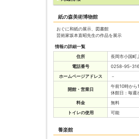
紙の森美術博物館
おぐに和紙の展示、図書館
芸術家坂本直昭先生の作品を展示
情報の詳細一覧
住所
長岡市小国町上
電話番号
0258-95-31
ホームページアドレス
－
午前10時から
開館・営業日
休館日：毎週
料金
無料
トイレの使用
可能
養楽館