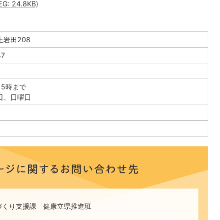
 24.8KB)
岩田208
47
15時まで
日、日曜日
づくり支援課 健康立県推進班