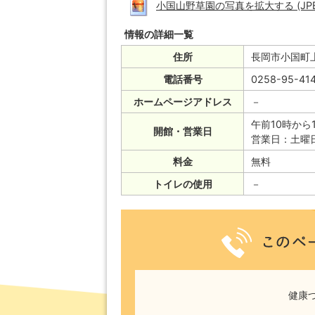
小国山野草園の写真を拡大する (JPEG:
情報の詳細一覧
住所
長岡市小国町上
電話番号
0258-95-41
ホームページアドレス
－
午前10時から
開館・営業日
営業日：土曜
料金
無料
トイレの使用
－
健康